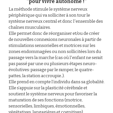
Contact
"pour vivre autonome !"
La méthode stimule le système nerveux 
Liens
périphérique qui va solliciter à son tour le 
système nerveux central et donc l'ensemble des 
chaînes musculaires.
Facebook
Elle permet donc de réorganiser et/ou de créer 
de nouvelles connexions neuronales à partir de 
POWERED BY
stimulations sensorielles et motrices sur les 
zones endommagées ou non sollicitées lors du 
passage vers la marche (cas où l'enfant ne serait 
pas passé par une ou plusieurs étapes neuro-
évolutives: passage par le ramper, le quatre-
pattes, la station accroupie..).
Elle prend en compte l’individu dans sa globalité. 
Elle s’appuie sur la plasticité cérébrale et 
soutient le système nerveux pour favoriser la 
maturation de ses fonctions (motrice, 
sensorielles, limbiques, émotionnelles, 
végétatives, langagières et cognitives)